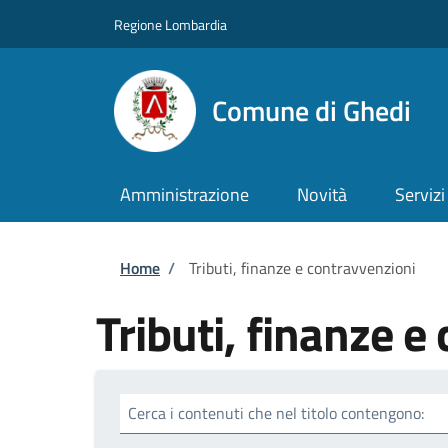
Salta al contenuto principale
Skip to footer content
Regione Lombardia
Comune di Ghedi
Amministrazione
Novità
Servizi
Briciole di pane
Home
/
Tributi, finanze e contravvenzioni
Tributi, finanze e
Cerca i contenuti che nel titolo contengono: