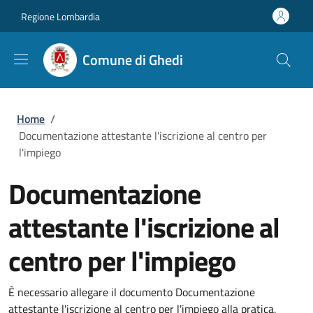
Salta al contenuto principale
Skip to footer content
Regione Lombardia
Comune di Ghedi
Briciole di pane
Home
/
Documentazione attestante l'iscrizione al centro per
l'impiego
Documentazione
attestante l'iscrizione al
centro per l'impiego
È necessario allegare il documento Documentazione
attestante l'iscrizione al centro per l'impiego alla pratica.