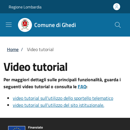
Salta al contenuto principale
Skip to footer content
Regione Lombardia
Comune di Ghedi
Briciole di pane
Home
/
Video tutorial
Video tutorial
Per maggiori dettagli sulle principali funzionalità, guarda i
seguenti video tutorial o consulta le
FAQ
:
video tutorial sull'utilizzo dello sportello telematico
video tutorial sull'utilizzo del sito istituzionale.