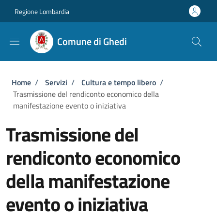
Salta al contenuto principale
Skip to footer content
Regione Lombardia
Comune di Ghedi
Briciole di pane
Home
/
Servizi
/
Cultura e tempo libero
/
Trasmissione del rendiconto economico della
manifestazione evento o iniziativa
Trasmissione del
rendiconto economico
della manifestazione
evento o iniziativa