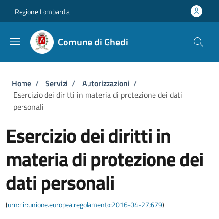
Salta al contenuto principale
Skip to footer content
Regione Lombardia
Comune di Ghedi
Briciole di pane
Home
/
Servizi
/
Autorizzazioni
/
Esercizio dei diritti in materia di protezione dei dati
personali
Esercizio dei diritti in
materia di protezione dei
dati personali
(
urn:nir:unione.europea.regolamento:2016-04-27;679
)