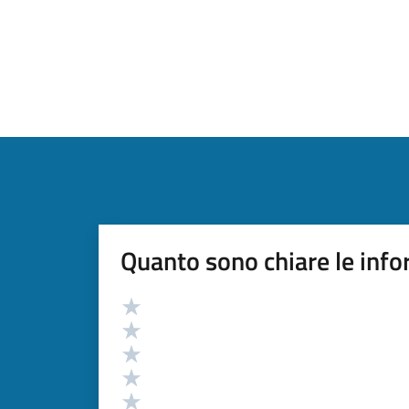
Quanto sono chiare le info
Valutazione
Valuta 5 stelle su 5
Valuta 4 stelle su 5
Valuta 3 stelle su 5
Valuta 2 stelle su 5
Valuta 1 stelle su 5