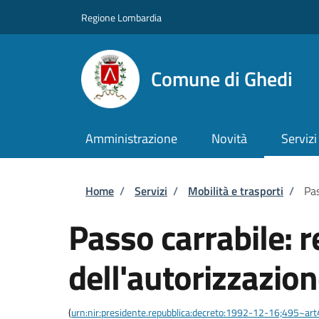
Salta al contenuto principale
Skip to footer content
Regione Lombardia
Comune di Ghedi
Amministrazione
Novità
Servizi
Briciole di pane
Home
/
Servizi
/
Mobilità e trasporti
/
Pas
Passo carrabile: 
dell'autorizzazio
(
urn:nir:presidente.repubblica:decreto:1992-12-16;495~ar