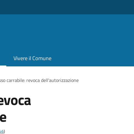
Vivere il Comune
so carrabile: revoca dell'autorizzazione
revoca
ne
t46
)