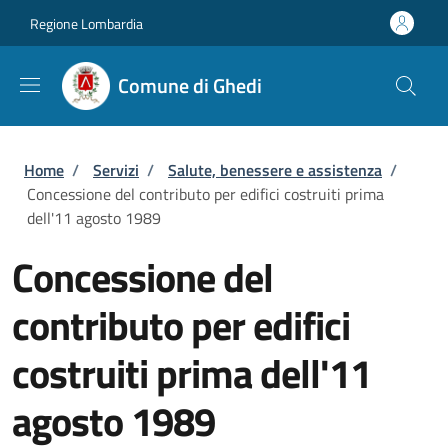
Salta al contenuto principale
Skip to footer content
Regione Lombardia
Comune di Ghedi
Briciole di pane
Home
/
Servizi
/
Salute, benessere e assistenza
/
Concessione del contributo per edifici costruiti prima
dell'11 agosto 1989
Concessione del
contributo per edifici
costruiti prima dell'11
agosto 1989