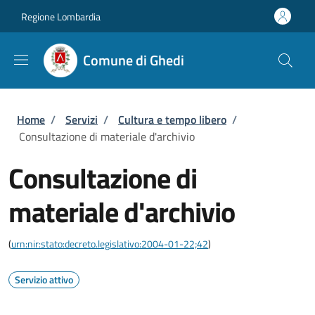
Salta al contenuto principale
Skip to footer content
Regione Lombardia
Comune di Ghedi
Briciole di pane
Home
/
Servizi
/
Cultura e tempo libero
/
Consultazione di materiale d'archivio
Consultazione di
materiale d'archivio
(
urn:nir:stato:decreto.legislativo:2004-01-22;42
)
Servizio attivo