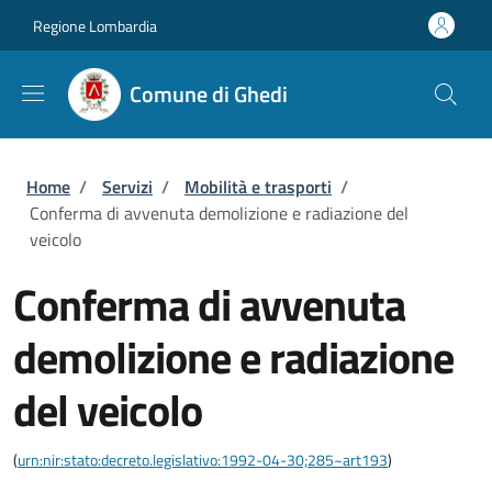
Salta al contenuto principale
Skip to footer content
Regione Lombardia
Comune di Ghedi
Briciole di pane
Home
/
Servizi
/
Mobilità e trasporti
/
Conferma di avvenuta demolizione e radiazione del
veicolo
Conferma di avvenuta
demolizione e radiazione
del veicolo
(
urn:nir:stato:decreto.legislativo:1992-04-30;285~art193
)