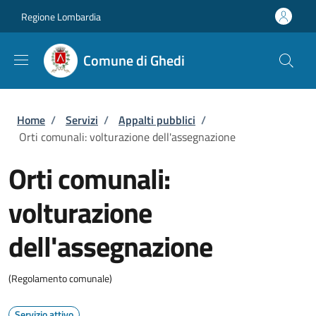
Salta al contenuto principale
Skip to footer content
Regione Lombardia
Comune di Ghedi
Briciole di pane
Home
/
Servizi
/
Appalti pubblici
/
Orti comunali: volturazione dell'assegnazione
Orti comunali:
volturazione
dell'assegnazione
(Regolamento comunale)
Servizio attivo