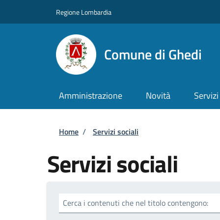
Salta al contenuto principale
Skip to footer content
Regione Lombardia
Comune di Ghedi
Amministrazione
Novità
Servizi
Briciole di pane
Home
/
Servizi sociali
Servizi sociali
Cerca i contenuti che nel titolo contengono: